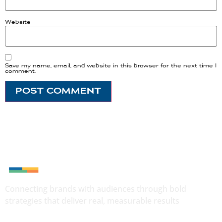
Website
Save my name, email, and website in this browser for the next time I
comment.
Connecting brands with audiences through bold
strategies that deliver real, measurable results