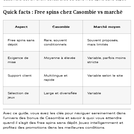
Quick facts : Free spins chez Casombie vs marché
Aspect
Casombie
Marché moyen
Free spins sans
Rare, souvent
Souvent proposés,
dépôt
conditionnels
mais limités
Exigence de
Moyenne à élevée
Variable, parfois moins
mise
stricte
Support client
Multilingue et
Variable selon le site
rapide
Sélection de
Large et diversifiée
Variable
jeux
Avec ce guide, vous avez les clés pour naviguer sereinement dans
l’univers des bonus de Casombie et savoir à quoi vous attendre
quand il s’agit des free spins sans dépôt. Jouez intelligemment et
profitez des promotions dans les meilleures conditions.