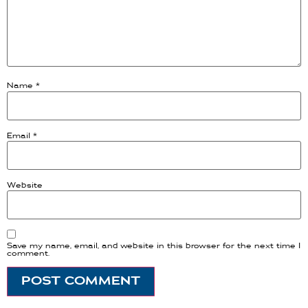
Name
*
Email
*
Website
Save my name, email, and website in this browser for the next time I
comment.