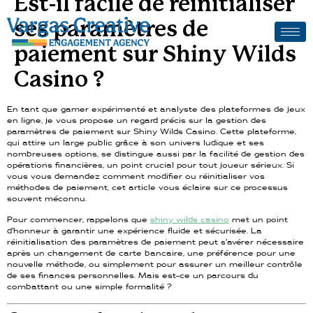
Est-il facile de réinitialiser
ses paramètres de
paiement sur Shiny Wilds
Casino ?
En tant que gamer expérimenté et analyste des plateformes de jeux
en ligne, je vous propose un regard précis sur la gestion des
paramètres de paiement sur Shiny Wilds Casino. Cette plateforme,
qui attire un large public grâce à son univers ludique et ses
nombreuses options, se distingue aussi par la facilité de gestion des
opérations financières, un point crucial pour tout joueur sérieux. Si
vous vous demandez comment modifier ou réinitialiser vos
méthodes de paiement, cet article vous éclaire sur ce processus
souvent méconnu.
Pour commencer, rappelons que
shiny wilds casino
met un point
d’honneur à garantir une expérience fluide et sécurisée. La
réinitialisation des paramètres de paiement peut s’avérer nécessaire
après un changement de carte bancaire, une préférence pour une
nouvelle méthode, ou simplement pour assurer un meilleur contrôle
de ses finances personnelles. Mais est-ce un parcours du
combattant ou une simple formalité ?