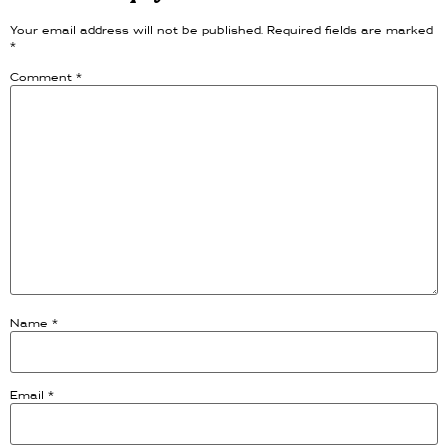
Your email address will not be published.
Required fields are marked
*
Comment
*
Name
*
Email
*