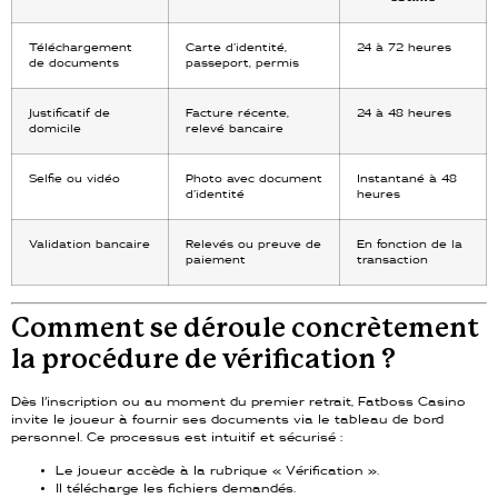
Téléchargement
Carte d’identité,
24 à 72 heures
de documents
passeport, permis
Justificatif de
Facture récente,
24 à 48 heures
domicile
relevé bancaire
Selfie ou vidéo
Photo avec document
Instantané à 48
d’identité
heures
Validation bancaire
Relevés ou preuve de
En fonction de la
paiement
transaction
Comment se déroule concrètement
la procédure de vérification ?
Dès l’inscription ou au moment du premier retrait, Fatboss Casino
invite le joueur à fournir ses documents via le tableau de bord
personnel. Ce processus est intuitif et sécurisé :
Le joueur accède à la rubrique « Vérification ».
Il télécharge les fichiers demandés.