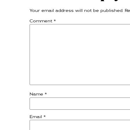
Your email address will not be published.
Re
Comment
*
Name
*
Email
*