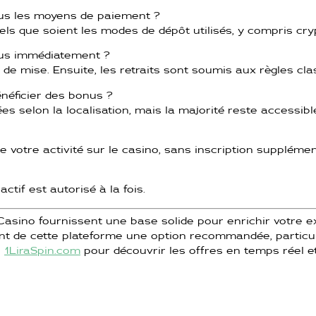
ous les moyens de paiement ?
els que soient les modes de dépôt utilisés, y compris cr
onus immédiatement ?
ns de mise. Ensuite, les retraits sont soumis aux règles cl
énéficier des bonus ?
es selon la localisation, mais la majorité reste accessib
 votre activité sur le casino, sans inscription supplémen
ctif est autorisé à la fois.
Casino fournissent une base solide pour enrichir votre ex
 font de cette plateforme une option recommandée, partic
r
1LiraSpin.com
pour découvrir les offres en temps réel e