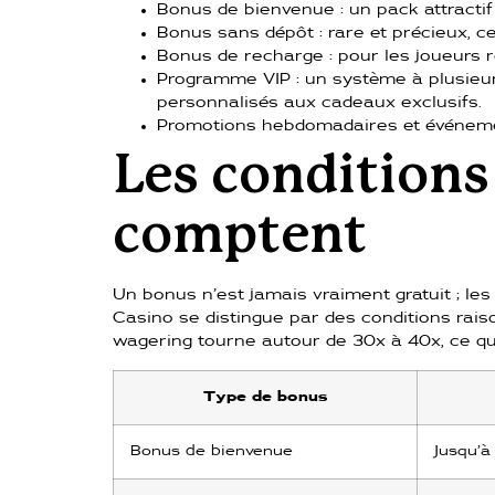
Bonus de bienvenue : un pack attractif
Bonus sans dépôt : rare et précieux, 
Bonus de recharge : pour les joueurs ré
Programme VIP : un système à plusieur
personnalisés aux cadeaux exclusifs.
Promotions hebdomadaires et événement
Les conditions
comptent
Un bonus n’est jamais vraiment gratuit ; le
Casino se distingue par des conditions raiso
wagering tourne autour de 30x à 40x, ce qu
Type de bonus
Bonus de bienvenue
Jusqu’à