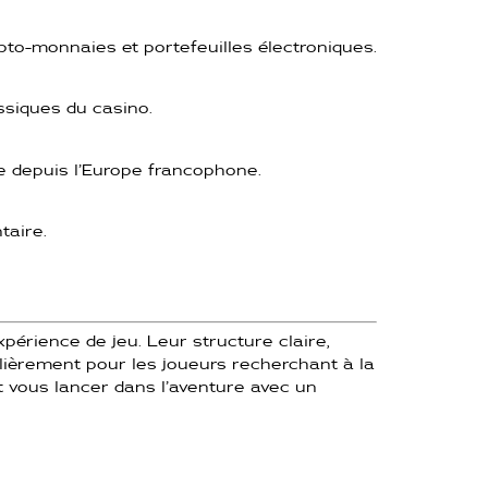
ypto-monnaies et portefeuilles électroniques.
assiques du casino.
le depuis l’Europe francophone.
taire.
périence de jeu. Leur structure claire,
ulièrement pour les joueurs recherchant à la
t vous lancer dans l’aventure avec un