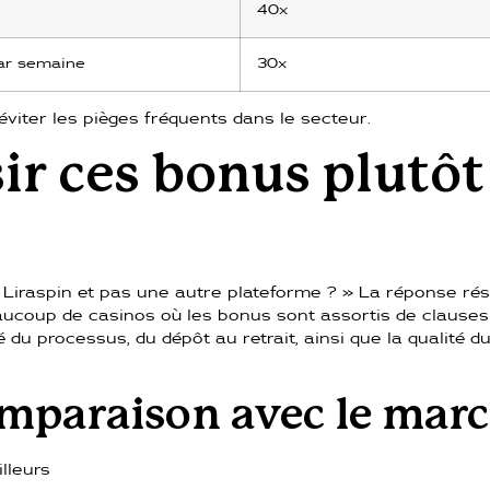
40x
ar semaine
30x
éviter les pièges fréquents dans le secteur.
ir ces bonus plutôt
iraspin et pas une autre plateforme ? » La réponse résid
eaucoup de casinos où les bonus sont assortis de clauses
té du processus, du dépôt au retrait, ainsi que la qualité
omparaison avec le mar
lleurs