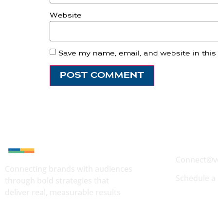
Website
Save my name, email, and website in this
Quick Conta
Connect@v
Connecting brands with audiences
Schedule a 
through bold strategies that
deliver real, measurable results