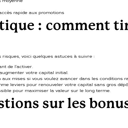
la moyenne
 accès rapide aux promotions
tique : comment tir
s risques, voici quelques astuces à suivre :
t de l’activer.
ugmenter votre capital initial.
on aux mises si vous voulez avancer dans les conditions 
e leviers pour renouveler votre capital sans gros dépô
sible pour maximiser la valeur sur le long terme.
tions sur les bonus