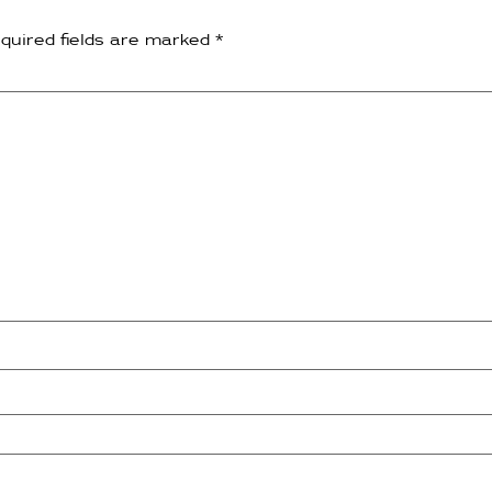
quired fields are marked
*