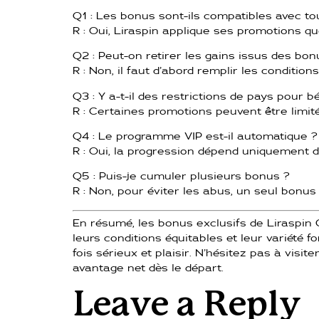
Q1 : Les bonus sont-ils compatibles avec t
R : Oui, Liraspin applique ses promotions qu
Q2 : Peut-on retirer les gains issus des b
R : Non, il faut d’abord remplir les conditio
Q3 : Y a-t-il des restrictions de pays pour b
R : Certaines promotions peuvent être limité
Q4 : Le programme VIP est-il automatique ?
R : Oui, la progression dépend uniquement de
Q5 : Puis-je cumuler plusieurs bonus ?
R : Non, pour éviter les abus, un seul bonus a
En résumé, les bonus exclusifs de Liraspin 
leurs conditions équitables et leur variété
fois sérieux et plaisir. N’hésitez pas à visite
avantage net dès le départ.
Leave a Reply