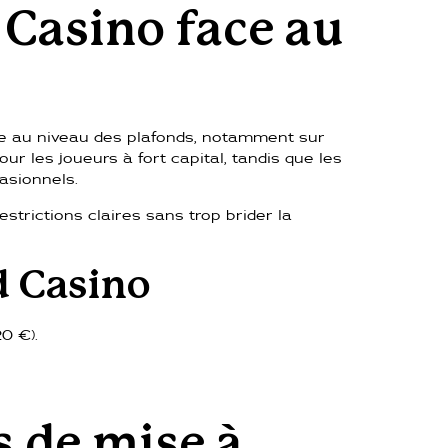
 Casino face au
e au niveau des plafonds, notamment sur
r les joueurs à fort capital, tandis que les
asionnels.
strictions claires sans trop brider la
d Casino
0 €).
s de mise à