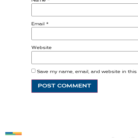
Name
*
Email
*
Website
Save my name, email, and website in this
Quick Conta