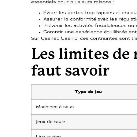
essentiels pour plusieurs raisons :
Éviter les pertes trop rapides et enco
Assurer la conformité avec les régula
Prévenir les activités frauduleuses o
Garantir une expérience équilibrée ent
Sur Cashed Casino, ces contraintes sont tra
Les limites de 
faut savoir
Type de jeu
Machines à sous
Jeux de table
Live casino