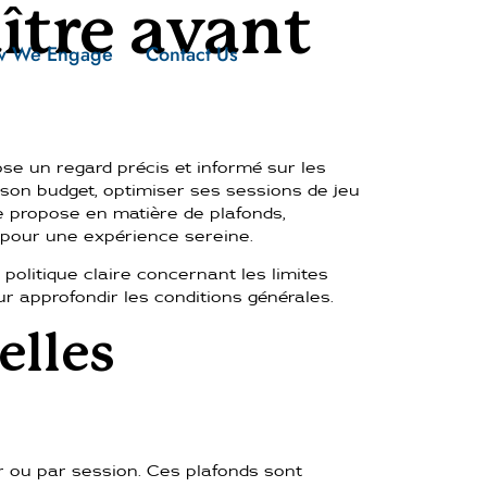
ître avant
w We Engage
Contact Us
se un regard précis et informé sur les
son budget, optimiser ses sessions de jeu
e propose en matière de plafonds,
l pour une expérience sereine.
politique claire concernant les limites
r approfondir les conditions générales.
elles
 ou par session. Ces plafonds sont