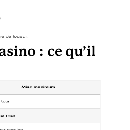
s
ie de joueur.
sino : ce qu’il
Mise maximum
 tour
ar main
ar session