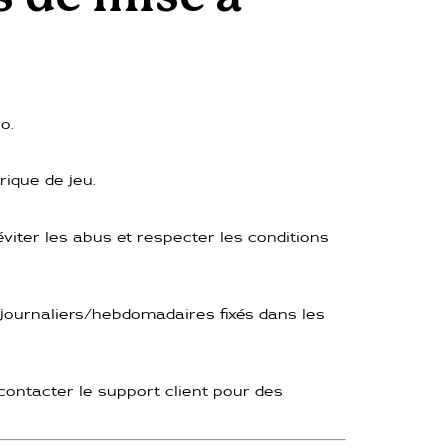
o.
rique de jeu.
viter les abus et respecter les conditions
 journaliers/hebdomadaires fixés dans les
ontacter le support client pour des