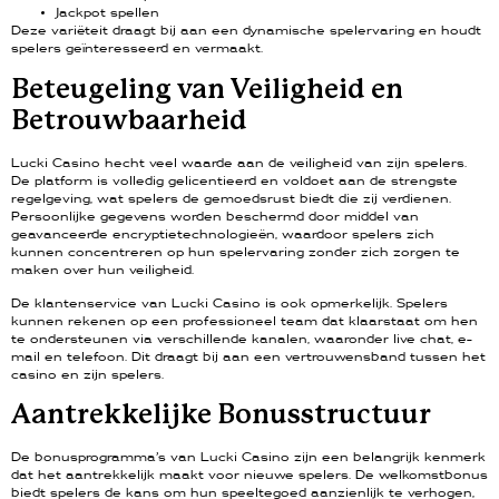
Jackpot spellen
Deze variëteit draagt bij aan een dynamische spelervaring en houdt
spelers geïnteresseerd en vermaakt.
Beteugeling van Veiligheid en
Betrouwbaarheid
Lucki Casino hecht veel waarde aan de veiligheid van zijn spelers.
De platform is volledig gelicentieerd en voldoet aan de strengste
regelgeving, wat spelers de gemoedsrust biedt die zij verdienen.
Persoonlijke gegevens worden beschermd door middel van
geavanceerde encryptietechnologieën, waardoor spelers zich
kunnen concentreren op hun spelervaring zonder zich zorgen te
maken over hun veiligheid.
De klantenservice van Lucki Casino is ook opmerkelijk. Spelers
kunnen rekenen op een professioneel team dat klaarstaat om hen
te ondersteunen via verschillende kanalen, waaronder live chat, e-
mail en telefoon. Dit draagt bij aan een vertrouwensband tussen het
casino en zijn spelers.
Aantrekkelijke Bonusstructuur
De bonusprogramma’s van Lucki Casino zijn een belangrijk kenmerk
dat het aantrekkelijk maakt voor nieuwe spelers. De welkomstbonus
biedt spelers de kans om hun speeltegoed aanzienlijk te verhogen,