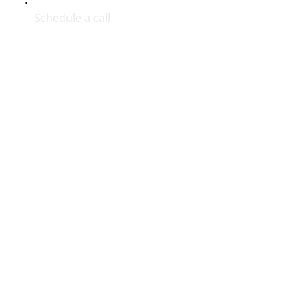
Schedule a call
Important Links