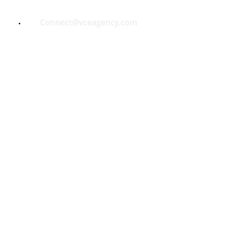
Quick Contact
Connect@vceagency.com