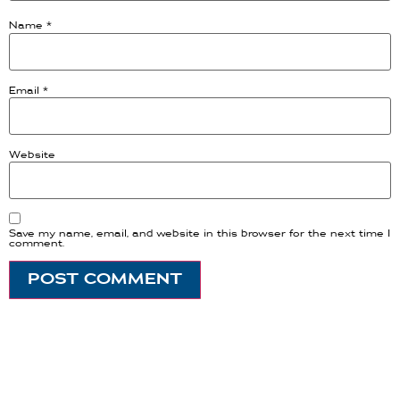
Name
*
Email
*
Website
Save my name, email, and website in this browser for the next time I
comment.