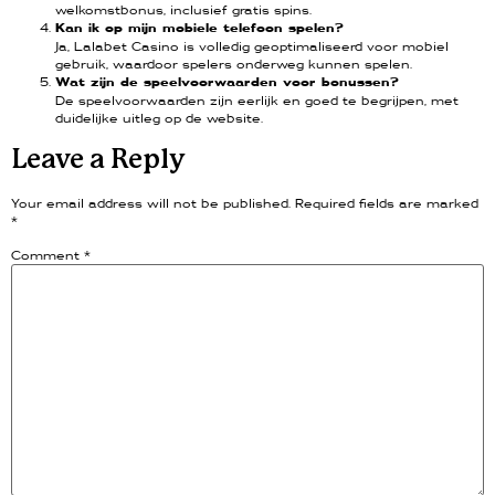
welkomstbonus, inclusief gratis spins.
Kan ik op mijn mobiele telefoon spelen?
Ja, Lalabet Casino is volledig geoptimaliseerd voor mobiel
gebruik, waardoor spelers onderweg kunnen spelen.
Wat zijn de speelvoorwaarden voor bonussen?
De speelvoorwaarden zijn eerlijk en goed te begrijpen, met
duidelijke uitleg op de website.
Leave a Reply
Your email address will not be published.
Required fields are marked
*
Comment
*