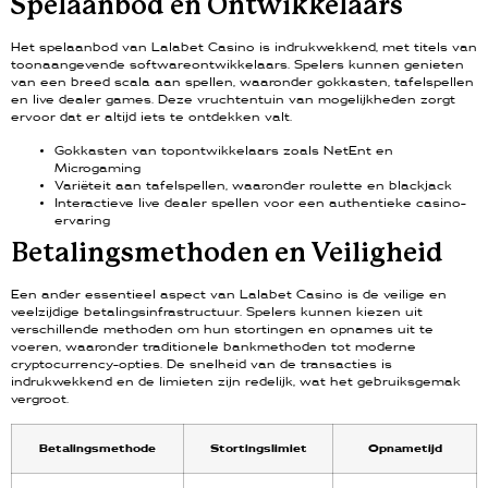
Spelaanbod en Ontwikkelaars
Het spelaanbod van Lalabet Casino is indrukwekkend, met titels van
toonaangevende softwareontwikkelaars. Spelers kunnen genieten
van een breed scala aan spellen, waaronder gokkasten, tafelspellen
en live dealer games. Deze vruchtentuin van mogelijkheden zorgt
ervoor dat er altijd iets te ontdekken valt.
Gokkasten van topontwikkelaars zoals NetEnt en
Microgaming
Variëteit aan tafelspellen, waaronder roulette en blackjack
Interactieve live dealer spellen voor een authentieke casino-
ervaring
Betalingsmethoden en Veiligheid
Een ander essentieel aspect van Lalabet Casino is de veilige en
veelzijdige betalingsinfrastructuur. Spelers kunnen kiezen uit
verschillende methoden om hun stortingen en opnames uit te
voeren, waaronder traditionele bankmethoden tot moderne
cryptocurrency-opties. De snelheid van de transacties is
indrukwekkend en de limieten zijn redelijk, wat het gebruiksgemak
vergroot.
Betalingsmethode
Stortingslimiet
Opnametijd