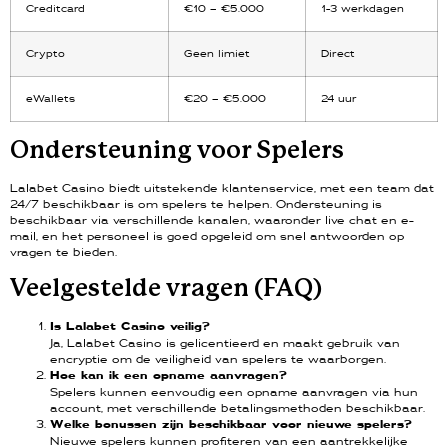
Creditcard
€10 – €5.000
1-3 werkdagen
Crypto
Geen limiet
Direct
eWallets
€20 – €5.000
24 uur
Ondersteuning voor Spelers
Lalabet Casino biedt uitstekende klantenservice, met een team dat
24/7 beschikbaar is om spelers te helpen. Ondersteuning is
beschikbaar via verschillende kanalen, waaronder live chat en e-
mail, en het personeel is goed opgeleid om snel antwoorden op
vragen te bieden.
Veelgestelde vragen (FAQ)
Is Lalabet Casino veilig?
Ja, Lalabet Casino is gelicentieerd en maakt gebruik van
encryptie om de veiligheid van spelers te waarborgen.
Hoe kan ik een opname aanvragen?
Spelers kunnen eenvoudig een opname aanvragen via hun
account, met verschillende betalingsmethoden beschikbaar.
Welke bonussen zijn beschikbaar voor nieuwe spelers?
Nieuwe spelers kunnen profiteren van een aantrekkelijke