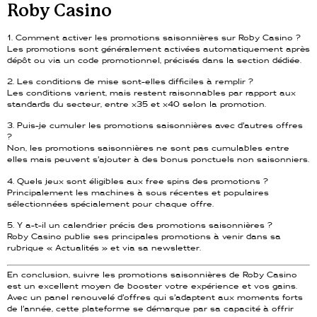
Roby Casino
1. Comment activer les promotions saisonnières sur Roby Casino ?
Les promotions sont généralement activées automatiquement après
dépôt ou via un code promotionnel, précisés dans la section dédiée.
2. Les conditions de mise sont-elles difficiles à remplir ?
Les conditions varient, mais restent raisonnables par rapport aux
standards du secteur, entre x35 et x40 selon la promotion.
3. Puis-je cumuler les promotions saisonnières avec d’autres offres
?
Non, les promotions saisonnières ne sont pas cumulables entre
elles mais peuvent s’ajouter à des bonus ponctuels non saisonniers.
4. Quels jeux sont éligibles aux free spins des promotions ?
Principalement les machines à sous récentes et populaires
sélectionnées spécialement pour chaque offre.
5. Y a-t-il un calendrier précis des promotions saisonnières ?
Roby Casino publie ses principales promotions à venir dans sa
rubrique « Actualités » et via sa newsletter.
En conclusion, suivre les promotions saisonnières de Roby Casino
est un excellent moyen de booster votre expérience et vos gains.
Avec un panel renouvelé d’offres qui s’adaptent aux moments forts
de l’année, cette plateforme se démarque par sa capacité à offrir