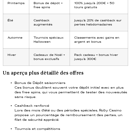
Printemps
Bonus de dépôt +
100% jusqu’à 200€ + 50
free spins
tours gratuits
Été
Cashback
Jusqu’à 20% de cashback sur
augmentés
pertes hebdomadaires
Automne
Tournois spéciaux
Classements avec gains en
Halloween
argent et bonus
Hiver
Cadeaux de Noël +
Pack cadeau + bonus hiver
bonus exclusifs
jusqu’à 300€
Un aperçu plus détaillé des offres
Bonus de Dépôt saisonniers
Ces bonus doublent souvent votre dépôt initial avec en plus
des free spins, qui vous permettent de tester des nouveautés
sans risque.
Cashback renforcé
Lors des mois d’été ou des périodes spéciales, Roby Casino
propose un pourcentage de remboursement des pertes, un
filet de sécurité apprécié.
Tournois et compétitions