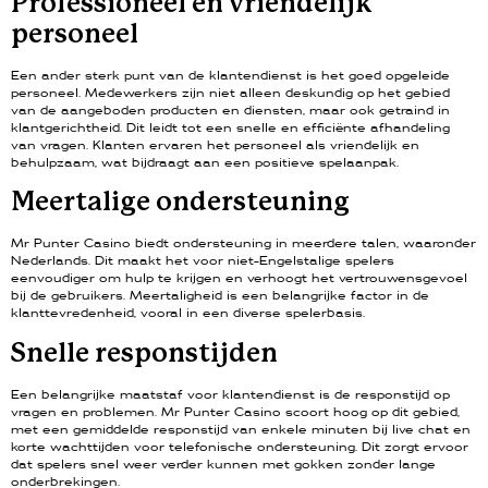
Professioneel en vriendelijk
personeel
Een ander sterk punt van de klantendienst is het goed opgeleide
personeel. Medewerkers zijn niet alleen deskundig op het gebied
van de aangeboden producten en diensten, maar ook getraind in
klantgerichtheid. Dit leidt tot een snelle en efficiënte afhandeling
van vragen. Klanten ervaren het personeel als vriendelijk en
behulpzaam, wat bijdraagt aan een positieve spelaanpak.
Meertalige ondersteuning
Mr Punter Casino biedt ondersteuning in meerdere talen, waaronder
Nederlands. Dit maakt het voor niet-Engelstalige spelers
eenvoudiger om hulp te krijgen en verhoogt het vertrouwensgevoel
bij de gebruikers. Meertaligheid is een belangrijke factor in de
klanttevredenheid, vooral in een diverse spelerbasis.
Snelle responstijden
Een belangrijke maatstaf voor klantendienst is de responstijd op
vragen en problemen. Mr Punter Casino scoort hoog op dit gebied,
met een gemiddelde responstijd van enkele minuten bij live chat en
korte wachttijden voor telefonische ondersteuning. Dit zorgt ervoor
dat spelers snel weer verder kunnen met gokken zonder lange
onderbrekingen.