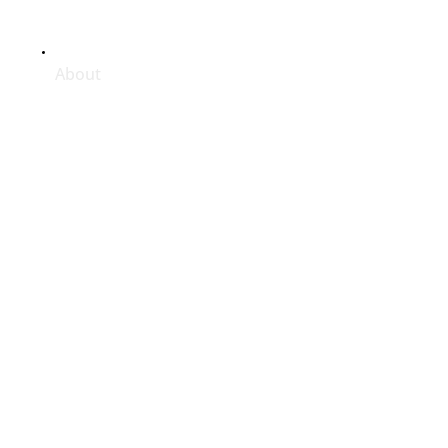
About