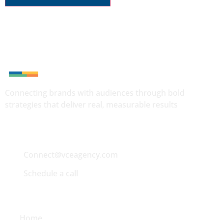
Connecting brands with audiences through bold
strategies that deliver real, measurable results
Quick Contact
Connect@vceagency.com
Schedule a call
Important Links
Home