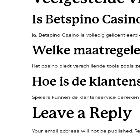
Is Betspino Casino
Ja, Betspino Casino is volledig gelicentiee
Welke maatregele
Het casino biedt verschillende tools zoals z
Hoe is de klanten
Spelers kunnen de klantenservice bereiken vi
Leave a Reply
Your email address will not be published.
Re