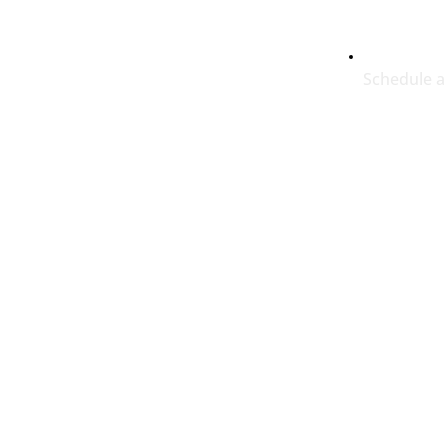
Schedule a 