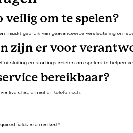
 veilig om te spelen?
rd en maakt gebruik van geavanceerde versleuteling om s
n zijn er voor verant
elfuitsluiting en stortingslimieten om spelers te helpen v
service bereikbaar?
a live chat, e-mail en telefonisch.
quired fields are marked
*