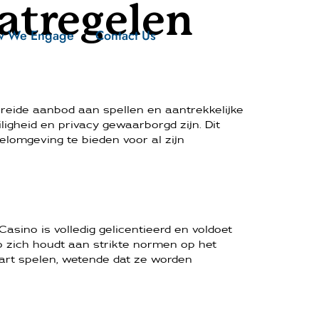
atregelen
w We Engage
Contact Us
breide aanbod aan spellen en aantrekkelijke
igheid en privacy gewaarborgd zijn. Dit
lomgeving te bieden voor al zijn
Casino is volledig gelicentieerd en voldoet
o zich houdt aan strikte normen op het
hart spelen, wetende dat ze worden